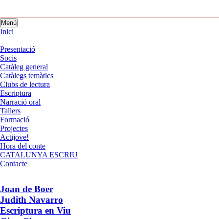
Menú
Inici
Presentació
Socis
Catàleg general
Catàlegs temàtics
Clubs de lectura
Escriptura
Narració oral
Tallers
Formació
Projectes
Actijove!
Hora del conte
CATALUNYA ESCRIU
Contacte
Joan de Boer
Judith Navarro
Escriptura en Viu