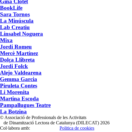
Gina Clotet
BookLife
Sara Tornos
La Minúscula
Lab Creatiu
Linsabel Noguera
Mixa
Jordi Romeu
Mercè Martínez
Dolça Llibreta
Jordi Folck
Alejo Valdearena
Gemma Garcia
Piruleta Contes
Li Morenita
Martina Escoda
Pampallugues Teatre
La Botzina
© Associació de Professionals de les Activitats
de Dinamització Lectora de Catalunya (DILECAT) 2026
Col·labora amb:
Politica de cookies